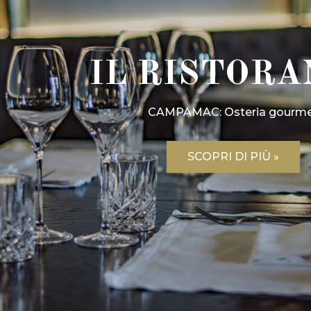
IL RISTOR
CAMPAMAC: Osteria gourm
SCOPRI DI PIÙ »