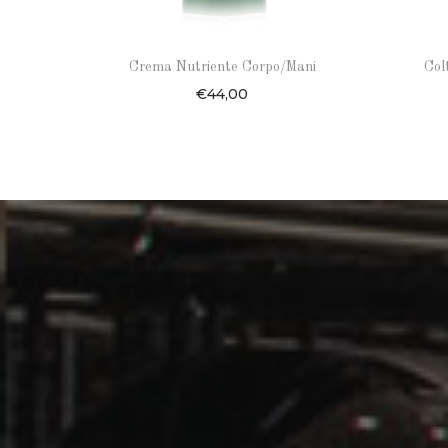
Crema Nutriente Corpo/Mani
Col
€
44,00