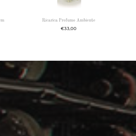
 cm
Ricarica Profumo Ambiente
€
33,00