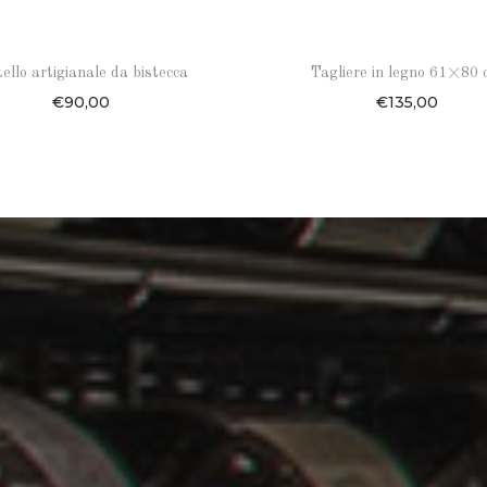
tello artigianale da bistecca
Tagliere in legno 61×80
€
90,00
€
135,00