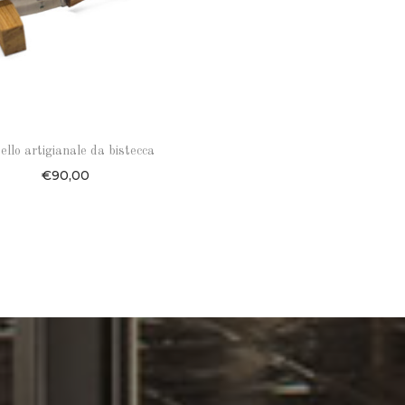
ello artigianale da bistecca
€
90,00