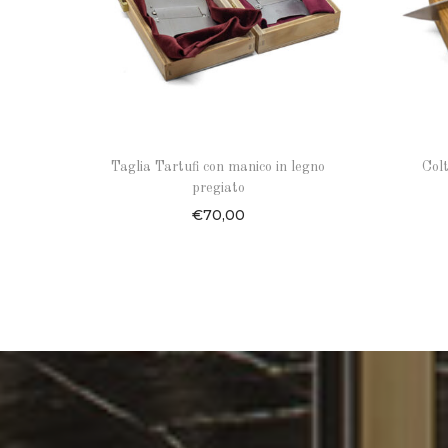
Taglia Tartufi con manico in legno
Colt
pregiato
€
70,00