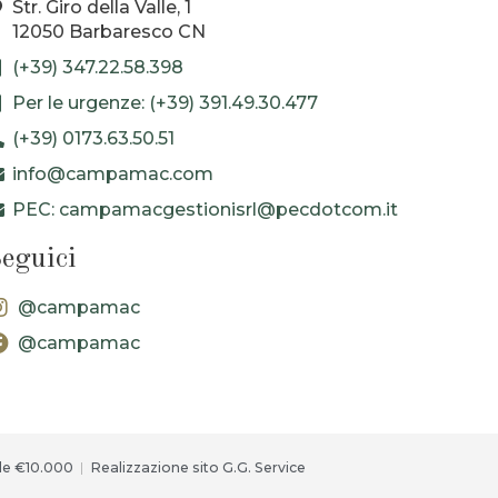
Str. Giro della Valle, 1
12050 Barbaresco CN
(+39) 347.22.58.398
Per le urgenze: (+39) 391.49.30.477
(+39) 0173.63.50.51
info@campamac.com
PEC: campamacgestionisrl@pecdotcom.it
eguici
@campamac
@campamac
le €10.000
Realizzazione sito G.G. Service