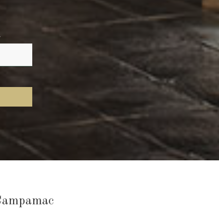
.
Campamac