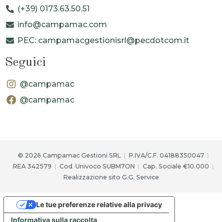
(+39) 0173.63.50.51
info@campamac.com
PEC: campamacgestionisrl@pecdotcom.it
Seguici
@campamac
@campamac
© 2026 Campamac Gestioni SRL
P.IVA/C.F. 04188350047
REA 342579
Cod. Univoco SUBM7ON
Cap. Sociale €10.000
Realizzazione sito G.G. Service
Le tue preferenze relative alla privacy
Informativa sulla raccolta