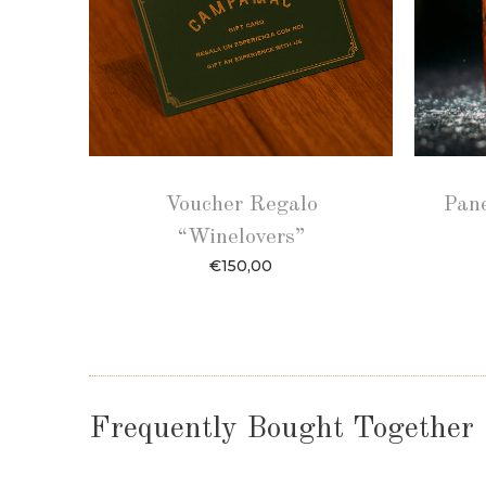
Voucher Regalo
Pane
“Winelovers”
€
150,00
Frequently Bought Together