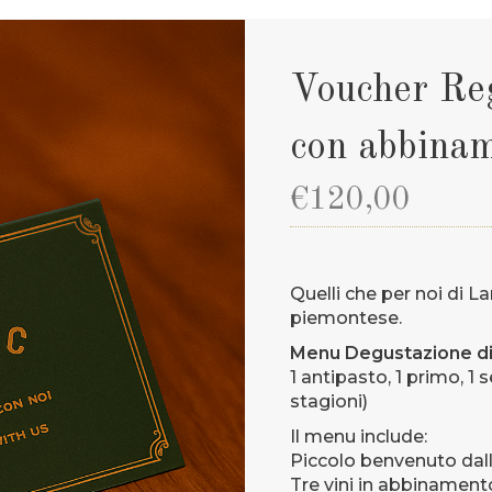
Voucher Re
con abbinam
€
120,00
Quelli che per noi di La
piemontese.
Menu Degustazione di 
1 antipasto, 1 primo, 1
stagioni)
Il menu include:
Piccolo benvenuto dal
Tre vini in abbinament