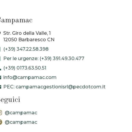
Campamac
Str. Giro della Valle, 1
12050 Barbaresco CN
(+39) 347.22.58.398
Per le urgenze: (+39) 391.49.30.477
(+39) 0173.63.50.51
info@campamac.com
PEC: campamacgestionisrl@pecdotcom.it
eguici
@campamac
@campamac