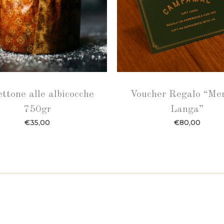
ttone alle albicocche
Voucher Regalo “Me
750gr
Langa”
€
35,00
€
80,00