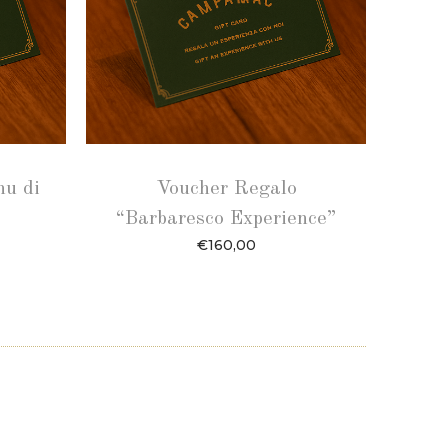
nu di
Voucher Regalo
“Barbaresco Experience”
€
160,00