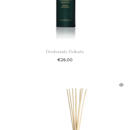
Deodorante Delicato
€
26,00